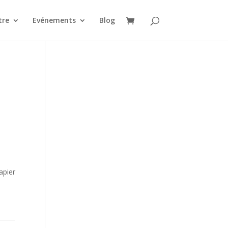
tre
Evénements
Blog
ier