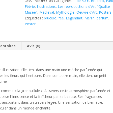
UGS :
BRUPO103
Catégories :
- de 50 €
,
Brucéro
,
Fan
Féérie
,
Illustrations
,
Les reproductions d'Art "Qualité
Musée"
,
Médiéval
,
Mythologie
,
Oeuvre d'Art
,
Posters
Étiquettes :
brucero
,
fée
,
Legendart
,
Merlin
,
parfum
,
Poster
entaires
Avis (0)
e illustration. Elle tient dans une main une mèche parfumée qui
les fleurs qui l’ entoure. Dans son autre main, elle tient un petit
orne.
 comme « la grenouillule ». A travers cette atmosphère parfumée et
olise l’ innocence et la fraîcheur par sa beauté. Ses fragrances
 transportant dans un univers légee. Une sensation de bien-être,
asculer dans un monde enchanté.