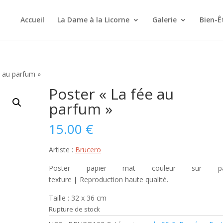
Accueil
La Dame à la Licorne
Galerie
Bien-Ê
e au parfum »
Poster « La fée au
parfum »
15.00
€
Artiste :
Brucero
Poster papier mat couleur sur pap
texture
|
Reproduction haute qualité.
Taille : 32 x 36 cm
Rupture de stock