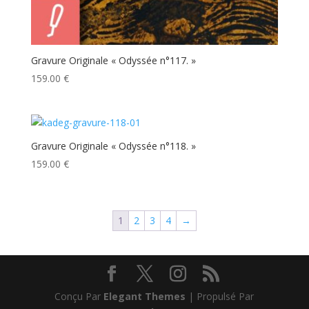
Gravure Originale « Odyssée n°117. »
159.00
€
Gravure Originale « Odyssée n°118. »
159.00
€
1
2
3
4
→
Conçu Par
Elegant Themes
| Propulsé Par