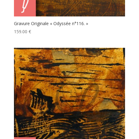
Gravure Originale « Odyssée n°116. »
159.00
€